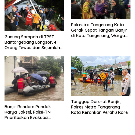
Polrestro Tangerang Kota
Gerak Cepat Tangani Banjir
di Kota Tangerang, Warga
Gunung Sampah di TPST
Dievakuasi dan Didirikan
Bantargebang Longsor, 4
Posko Siaga
Orang Tewas dan Sejumlah
Truk Tertimbun
Tanggap Darurat Banjir,
Banjir Rendam Pondok
Polres Metro Tangerang
Karya Jaksel, Polisi-TNI
Kota Kerahkan Perahu Karet
Prioritaskan Evakuasi
Evakuasi Warga Jatiuwung
Kelompok Rentan