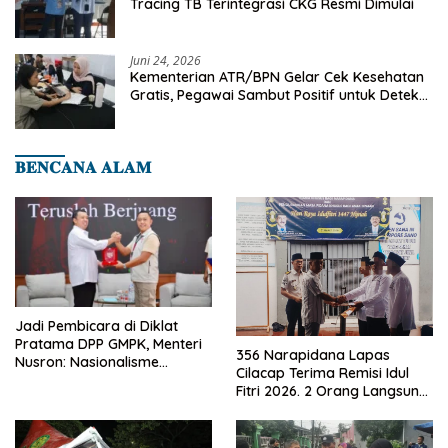
Tracing TB Terintegrasi CKG Resmi Dimulai
Juni 24, 2026
Kementerian ATR/BPN Gelar Cek Kesehatan
Gratis, Pegawai Sambut Positif untuk Deteksi
Dini Penyakit
𝐁𝐄𝐍𝐂𝐀𝐍𝐀 𝐀𝐋𝐀𝐌
Jadi Pembicara di Diklat
Pratama DPP GMPK, Menteri
356 Narapidana Lapas
Nusron: Nasionalisme
Cilacap Terima Remisi Idul
Menjadikan Bangsa yang
Fitri 2026. 2 Orang Langsung
Kuat
Bebas