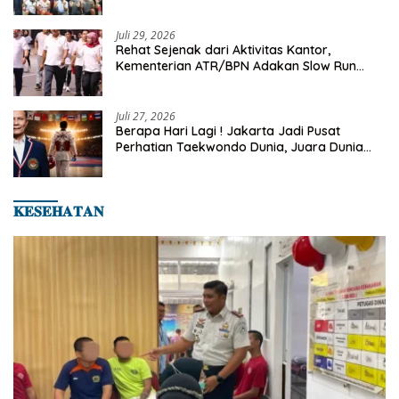
Turnamen Tenis Piala Gubernur DKI Jakarta
2026
Juli 29, 2026
Rehat Sejenak dari Aktivitas Kantor,
Kementerian ATR/BPN Adakan Slow Run
Rutin Sepulang Kerja
Juli 27, 2026
Berapa Hari Lagi ! Jakarta Jadi Pusat
Perhatian Taekwondo Dunia, Juara Dunia
Hingga Kampiun Asia Siap Berlaga di 8th
Asian Taekwondo Indonesia Open 2026
𝐊𝐄𝐒𝐄𝐇𝐀𝐓𝐀𝐍