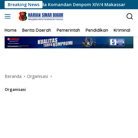
Langsung
ada Komandan Denpom XIV/4 Makassar
Breaking News
BPS: Ekonomi In
ke
konten
Home
Berita Daerah
Pemerintah
Pendidikan
Kriminal
Beranda
Organisasi
Organisasi