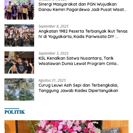
Sinergi Masyarakat dan PGN Wujudkan
Danau Kemiri Pagardewa Jadi Pusat Wisata
dan Ekonomi Desa
September 8, 2025
Angkatan 1982 Peserta Terbanyak Ikut Tenas
IV di Yogyakarta, Kadis Pariwisata DIY :
Milyaran Rupiah Dibelanjakan Ribuan Alumni
SMANSA Makassar
September 3, 2025
KSL Kenalkan Satwa Nusantara, Tarik
Wisatawan Dunia Lewat Program Cinta
Satwa
Agustus 31, 2025
Curug Leuwi Asih Sepi dan Terbengkalai,
Tanggung Jawab Kades Dipertanyakan
𝐏𝐎𝐋𝐈𝐓𝐈𝐊