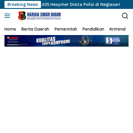
Langsung
035 Hexymer Disita Polisi di Neglasari
Breaking News
Kemnaker Transf
ke
konten
Home
Berita Daerah
Pemerintah
Pendidikan
Kriminal