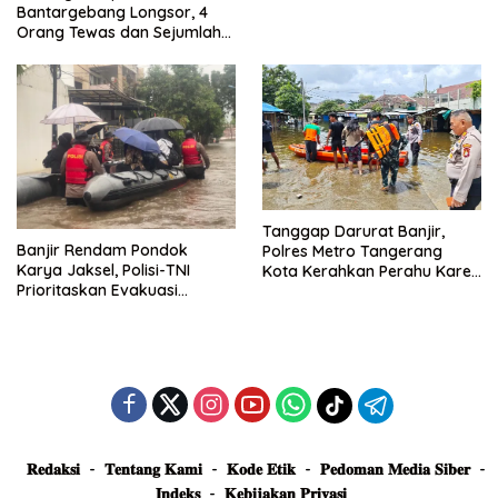
Dievakuasi dan Didirikan
Bantargebang Longsor, 4
Posko Siaga
Orang Tewas dan Sejumlah
Truk Tertimbun
Tanggap Darurat Banjir,
Banjir Rendam Pondok
Polres Metro Tangerang
Karya Jaksel, Polisi-TNI
Kota Kerahkan Perahu Karet
Prioritaskan Evakuasi
Evakuasi Warga Jatiuwung
Kelompok Rentan
𝐑𝐞𝐝𝐚𝐤𝐬𝐢
𝐓𝐞𝐧𝐭𝐚𝐧𝐠 𝐊𝐚𝐦𝐢
𝐊𝐨𝐝𝐞 𝐄𝐭𝐢𝐤
𝐏𝐞𝐝𝐨𝐦𝐚𝐧 𝐌𝐞𝐝𝐢𝐚 𝐒𝐢𝐛𝐞𝐫
𝐈𝐧𝐝𝐞𝐤𝐬
𝐊𝐞𝐛𝐢𝐣𝐚𝐤𝐚𝐧 𝐏𝐫𝐢𝐯𝐚𝐬𝐢