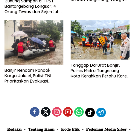
Gunung Sampah di TPST
Dievakuasi dan Didirikan
Bantargebang Longsor, 4
Posko Siaga
Orang Tewas dan Sejumlah
Truk Tertimbun
Tanggap Darurat Banjir,
Banjir Rendam Pondok
Polres Metro Tangerang
Karya Jaksel, Polisi-TNI
Kota Kerahkan Perahu Karet
Prioritaskan Evakuasi
Evakuasi Warga Jatiuwung
Kelompok Rentan
𝐑𝐞𝐝𝐚𝐤𝐬𝐢
𝐓𝐞𝐧𝐭𝐚𝐧𝐠 𝐊𝐚𝐦𝐢
𝐊𝐨𝐝𝐞 𝐄𝐭𝐢𝐤
𝐏𝐞𝐝𝐨𝐦𝐚𝐧 𝐌𝐞𝐝𝐢𝐚 𝐒𝐢𝐛𝐞𝐫