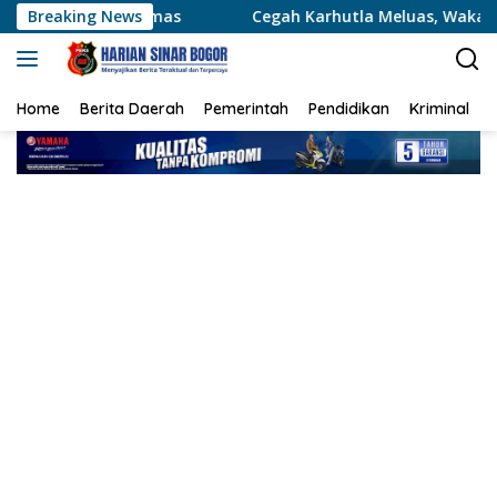
Langsung
mas
Breaking News
Cegah Karhutla Meluas, Wakapolda Riau dan Irdam
ke
konten
Home
Berita Daerah
Pemerintah
Pendidikan
Kriminal