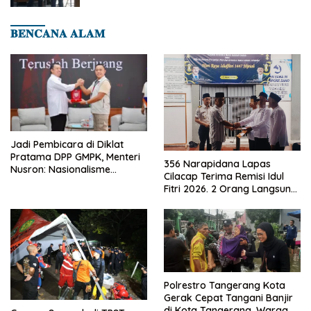
𝐁𝐄𝐍𝐂𝐀𝐍𝐀 𝐀𝐋𝐀𝐌
Jadi Pembicara di Diklat
Pratama DPP GMPK, Menteri
356 Narapidana Lapas
Nusron: Nasionalisme
Cilacap Terima Remisi Idul
Menjadikan Bangsa yang
Fitri 2026. 2 Orang Langsung
Kuat
Bebas
Polrestro Tangerang Kota
Gerak Cepat Tangani Banjir
di Kota Tangerang, Warga