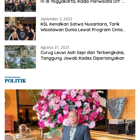
IV di Yogyakarta, Kadis Pariwisata DIY :
Milyaran Rupiah Dibelanjakan Ribuan Alumni
SMANSA Makassar
September 3, 2025
KSL Kenalkan Satwa Nusantara, Tarik
Wisatawan Dunia Lewat Program Cinta
Satwa
Agustus 31, 2025
Curug Leuwi Asih Sepi dan Terbengkalai,
Tanggung Jawab Kades Dipertanyakan
𝐏𝐎𝐋𝐈𝐓𝐈𝐊