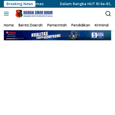
Langsung
bmas
Breaking News
Dalam Rangka HUT RI ke-81, XCI Lancang Kuning S
ke
konten
Home
Berita Daerah
Pemerintah
Pendidikan
Kriminal