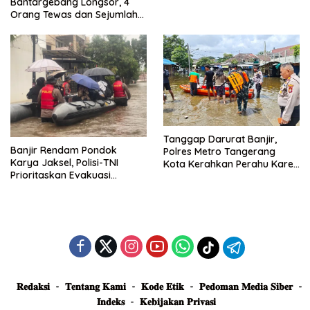
Bantargebang Longsor, 4
Posko Siaga
Orang Tewas dan Sejumlah
Truk Tertimbun
Tanggap Darurat Banjir,
Banjir Rendam Pondok
Polres Metro Tangerang
Karya Jaksel, Polisi-TNI
Kota Kerahkan Perahu Karet
Prioritaskan Evakuasi
Evakuasi Warga Jatiuwung
Kelompok Rentan
𝐑𝐞𝐝𝐚𝐤𝐬𝐢
𝐓𝐞𝐧𝐭𝐚𝐧𝐠 𝐊𝐚𝐦𝐢
𝐊𝐨𝐝𝐞 𝐄𝐭𝐢𝐤
𝐏𝐞𝐝𝐨𝐦𝐚𝐧 𝐌𝐞𝐝𝐢𝐚 𝐒𝐢𝐛𝐞𝐫
𝐈𝐧𝐝𝐞𝐤𝐬
𝐊𝐞𝐛𝐢𝐣𝐚𝐤𝐚𝐧 𝐏𝐫𝐢𝐯𝐚𝐬𝐢