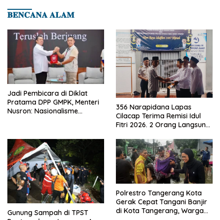
𝐁𝐄𝐍𝐂𝐀𝐍𝐀 𝐀𝐋𝐀𝐌
Jadi Pembicara di Diklat
Pratama DPP GMPK, Menteri
356 Narapidana Lapas
Nusron: Nasionalisme
Cilacap Terima Remisi Idul
Menjadikan Bangsa yang
Fitri 2026. 2 Orang Langsung
Kuat
Bebas
Polrestro Tangerang Kota
Gerak Cepat Tangani Banjir
di Kota Tangerang, Warga
Gunung Sampah di TPST
Dievakuasi dan Didirikan