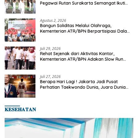
Pegawai Rutan Surakarta Semangat Ikuti
Senam Pagi
Agustus 2, 2026
Bangun Soliditas Melalui Olahraga,
Kementerian ATR/BPN Berpartisipasi Dalam
Turnamen Tenis Piala Gubernur DKI Jakarta
2026
Juli 29, 2026
Rehat Sejenak dari Aktivitas Kantor,
Kementerian ATR/BPN Adakan Slow Run
Rutin Sepulang Kerja
Juli 27, 2026
Berapa Hari Lagi ! Jakarta Jadi Pusat
Perhatian Taekwondo Dunia, Juara Dunia
Hingga Kampiun Asia Siap Berlaga di 8th
Asian Taekwondo Indonesia Open 2026
𝐊𝐄𝐒𝐄𝐇𝐀𝐓𝐀𝐍