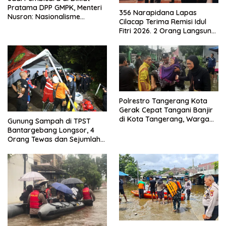
Pratama DPP GMPK, Menteri
356 Narapidana Lapas
Nusron: Nasionalisme
Cilacap Terima Remisi Idul
Menjadikan Bangsa yang
Fitri 2026. 2 Orang Langsung
Kuat
Bebas
Polrestro Tangerang Kota
Gerak Cepat Tangani Banjir
di Kota Tangerang, Warga
Gunung Sampah di TPST
Dievakuasi dan Didirikan
Bantargebang Longsor, 4
Posko Siaga
Orang Tewas dan Sejumlah
Truk Tertimbun