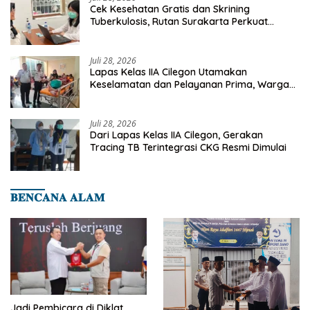
Cek Kesehatan Gratis dan Skrining
Tuberkulosis, Rutan Surakarta Perkuat
Deteksi Dini Penyakit Menular
Juli 28, 2026
Lapas Kelas IIA Cilegon Utamakan
Keselamatan dan Pelayanan Prima, Warga
Binaan Dapatkan Rujukan Medis ke RSUD
Cilegon
Juli 28, 2026
Dari Lapas Kelas IIA Cilegon, Gerakan
Tracing TB Terintegrasi CKG Resmi Dimulai
𝐁𝐄𝐍𝐂𝐀𝐍𝐀 𝐀𝐋𝐀𝐌
Jadi Pembicara di Diklat