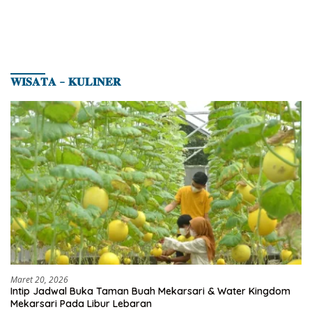
𝐖𝐈𝐒𝐀𝐓𝐀 – 𝐊𝐔𝐋𝐈𝐍𝐄𝐑
Maret 20, 2026
Intip Jadwal Buka Taman Buah Mekarsari & Water Kingdom
Mekarsari Pada Libur Lebaran