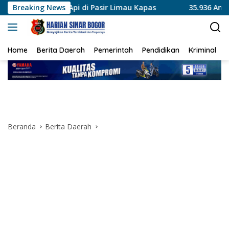
Langsung
di Pasir Limau Kapas
Breaking News
35.936 Anak Muda Main Bareng di 
ke
konten
Home
Berita Daerah
Pemerintah
Pendidikan
Kriminal
Beranda
Berita Daerah