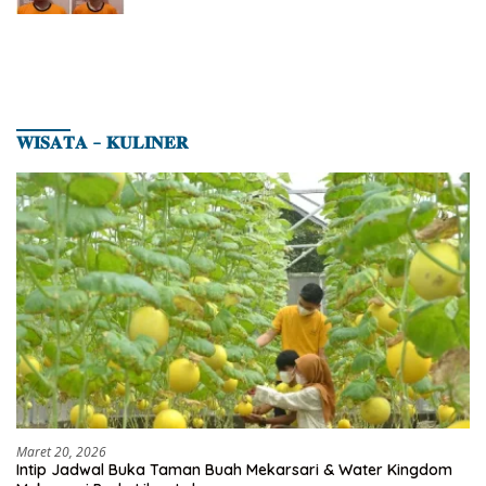
𝐖𝐈𝐒𝐀𝐓𝐀 – 𝐊𝐔𝐋𝐈𝐍𝐄𝐑
Maret 20, 2026
Intip Jadwal Buka Taman Buah Mekarsari & Water Kingdom