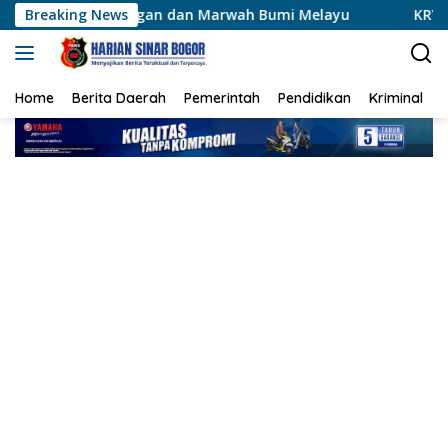
Langsung
kungan dan Marwah Bumi Melayu
Breaking News
KRYD Polres Kuansing I
ke
konten
Home
Berita Daerah
Pemerintah
Pendidikan
Kriminal