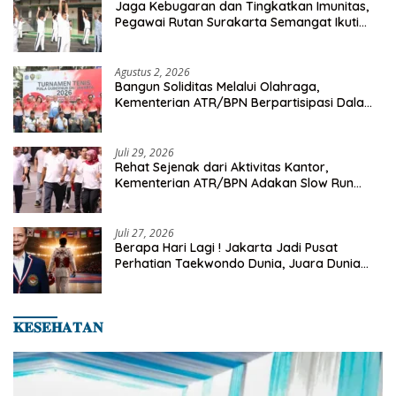
Jaga Kebugaran dan Tingkatkan Imunitas,
Pegawai Rutan Surakarta Semangat Ikuti
Senam Pagi
Agustus 2, 2026
Bangun Soliditas Melalui Olahraga,
Kementerian ATR/BPN Berpartisipasi Dalam
Turnamen Tenis Piala Gubernur DKI Jakarta
2026
Juli 29, 2026
Rehat Sejenak dari Aktivitas Kantor,
Kementerian ATR/BPN Adakan Slow Run
Rutin Sepulang Kerja
Juli 27, 2026
Berapa Hari Lagi ! Jakarta Jadi Pusat
Perhatian Taekwondo Dunia, Juara Dunia
Hingga Kampiun Asia Siap Berlaga di 8th
Asian Taekwondo Indonesia Open 2026
𝐊𝐄𝐒𝐄𝐇𝐀𝐓𝐀𝐍