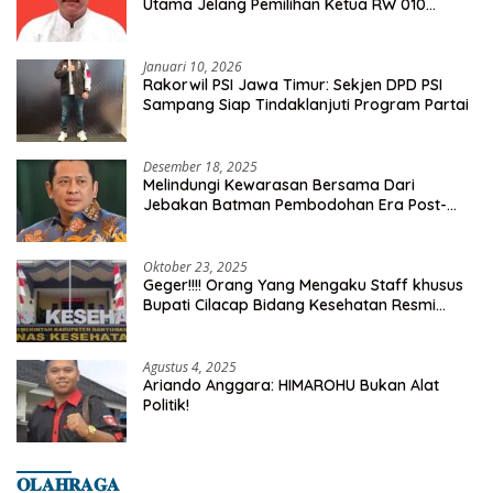
Utama Jelang Pemilihan Ketua RW 010
Kelurahan Tanah Baru
Januari 10, 2026
Rakorwil PSI Jawa Timur: Sekjen DPD PSI
Sampang Siap Tindaklanjuti Program Partai
Desember 18, 2025
Melindungi Kewarasan Bersama Dari
Jebakan Batman Pembodohan Era Post-
Truth
Oktober 23, 2025
Geger!!!! Orang Yang Mengaku Staff khusus
Bupati Cilacap Bidang Kesehatan Resmi
Dilaporkan Ke Dinas Kesehatan Kab.
Banyumas
Agustus 4, 2025
Ariando Anggara: HIMAROHU Bukan Alat
Politik!
𝐎𝐋𝐀𝐇𝐑𝐀𝐆𝐀