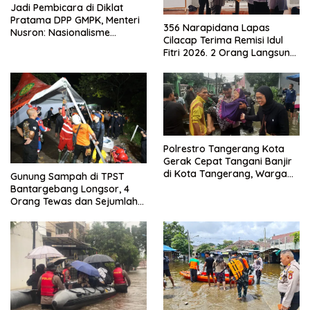
Jadi Pembicara di Diklat
Pratama DPP GMPK, Menteri
356 Narapidana Lapas
Nusron: Nasionalisme
Cilacap Terima Remisi Idul
Menjadikan Bangsa yang
Fitri 2026. 2 Orang Langsung
Kuat
Bebas
Polrestro Tangerang Kota
Gerak Cepat Tangani Banjir
di Kota Tangerang, Warga
Gunung Sampah di TPST
Dievakuasi dan Didirikan
Bantargebang Longsor, 4
Posko Siaga
Orang Tewas dan Sejumlah
Truk Tertimbun