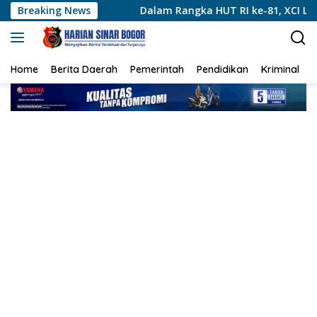
Langsung
mas
Breaking News
Dalam Rangka HUT RI ke-81, XCI Lancang Kuning Sa
ke
konten
Home
Berita Daerah
Pemerintah
Pendidikan
Kriminal