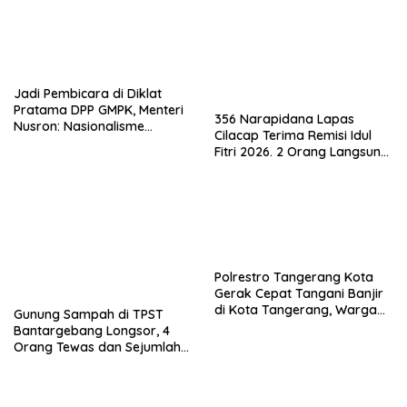
Jadi Pembicara di Diklat
Pratama DPP GMPK, Menteri
356 Narapidana Lapas
Nusron: Nasionalisme
Cilacap Terima Remisi Idul
Menjadikan Bangsa yang
Fitri 2026. 2 Orang Langsung
Kuat
Bebas
Polrestro Tangerang Kota
Gerak Cepat Tangani Banjir
di Kota Tangerang, Warga
Gunung Sampah di TPST
Dievakuasi dan Didirikan
Bantargebang Longsor, 4
Posko Siaga
Orang Tewas dan Sejumlah
Truk Tertimbun