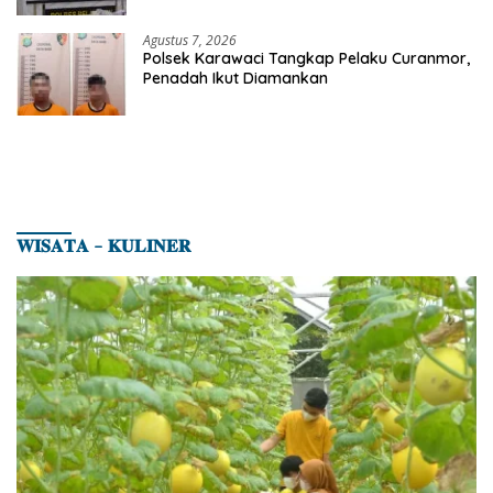
Agustus 7, 2026
Polsek Karawaci Tangkap Pelaku Curanmor,
Penadah Ikut Diamankan
𝐖𝐈𝐒𝐀𝐓𝐀 – 𝐊𝐔𝐋𝐈𝐍𝐄𝐑