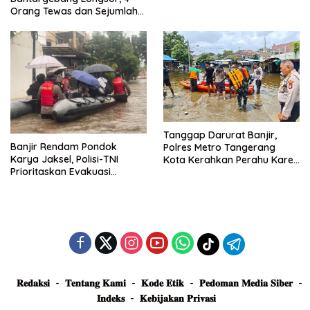
Posko Siaga
Orang Tewas dan Sejumlah
Truk Tertimbun
Tanggap Darurat Banjir,
Banjir Rendam Pondok
Polres Metro Tangerang
Karya Jaksel, Polisi-TNI
Kota Kerahkan Perahu Karet
Prioritaskan Evakuasi
Evakuasi Warga Jatiuwung
Kelompok Rentan
𝐑𝐞𝐝𝐚𝐤𝐬𝐢
𝐓𝐞𝐧𝐭𝐚𝐧𝐠 𝐊𝐚𝐦𝐢
𝐊𝐨𝐝𝐞 𝐄𝐭𝐢𝐤
𝐏𝐞𝐝𝐨𝐦𝐚𝐧 𝐌𝐞𝐝𝐢𝐚 𝐒𝐢𝐛𝐞𝐫
𝐈𝐧𝐝𝐞𝐤𝐬
𝐊𝐞𝐛𝐢𝐣𝐚𝐤𝐚𝐧 𝐏𝐫𝐢𝐯𝐚𝐬𝐢