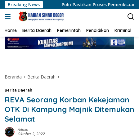
Langsung
Breaking News
Polri Pastikan Proses Pemeriksaan Personel di Aceh Dilaks
ke
konten
Home
Berita Daerah
Pemerintah
Pendidikan
Kriminal
Beranda
Berita Daerah
Berita Daerah
REVA Seorang Korban Kekejaman
OTK Di Kampung Majnik Ditemukan
Selamat
Admin
Oktober 2, 2022