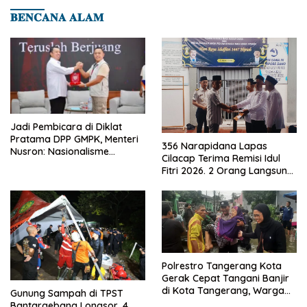
𝐁𝐄𝐍𝐂𝐀𝐍𝐀 𝐀𝐋𝐀𝐌
Jadi Pembicara di Diklat
Pratama DPP GMPK, Menteri
356 Narapidana Lapas
Nusron: Nasionalisme
Cilacap Terima Remisi Idul
Menjadikan Bangsa yang
Fitri 2026. 2 Orang Langsung
Kuat
Bebas
Polrestro Tangerang Kota
Gerak Cepat Tangani Banjir
di Kota Tangerang, Warga
Gunung Sampah di TPST
Dievakuasi dan Didirikan
Bantargebang Longsor, 4