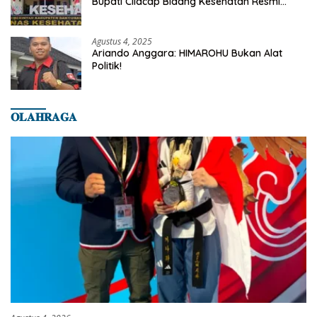
Bupati Cilacap Bidang Kesehatan Resmi
Dilaporkan Ke Dinas Kesehatan Kab.
Banyumas
Agustus 4, 2025
Ariando Anggara: HIMAROHU Bukan Alat
Politik!
𝐎𝐋𝐀𝐇𝐑𝐀𝐆𝐀