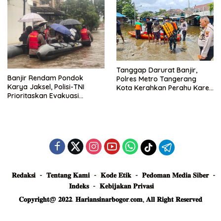
Tanggap Darurat Banjir,
Banjir Rendam Pondok
Polres Metro Tangerang
Karya Jaksel, Polisi-TNI
Kota Kerahkan Perahu Karet
Prioritaskan Evakuasi
Evakuasi Warga Jatiuwung
Kelompok Rentan
𝐑𝐞𝐝𝐚𝐤𝐬𝐢
𝐓𝐞𝐧𝐭𝐚𝐧𝐠 𝐊𝐚𝐦𝐢
𝐊𝐨𝐝𝐞 𝐄𝐭𝐢𝐤
𝐏𝐞𝐝𝐨𝐦𝐚𝐧 𝐌𝐞𝐝𝐢𝐚 𝐒𝐢𝐛𝐞𝐫
𝐈𝐧𝐝𝐞𝐤𝐬
𝐊𝐞𝐛𝐢𝐣𝐚𝐤𝐚𝐧 𝐏𝐫𝐢𝐯𝐚𝐬𝐢
𝐂𝐨𝐩𝐲𝐫𝐢𝐠𝐡𝐭@ 𝟐𝟎𝟐𝟐. 𝐇𝐚𝐫𝐢𝐚𝐧𝐬𝐢𝐧𝐚𝐫𝐛𝐨𝐠𝐨𝐫.𝐜𝐨𝐦, 𝐀𝐥𝐥 𝐑𝐢𝐠𝐡𝐭 𝐑𝐞𝐬𝐞𝐫𝐯𝐞𝐝