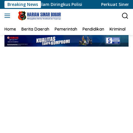
Langsung
am Diringkus Polisi
Breaking News
Perkuat Sinergi, Polres Rohil Duk
ke
konten
Home
Berita Daerah
Pemerintah
Pendidikan
Kriminal