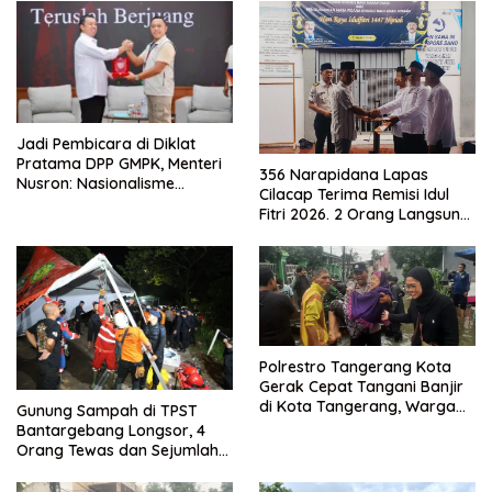
Jadi Pembicara di Diklat
Pratama DPP GMPK, Menteri
356 Narapidana Lapas
Nusron: Nasionalisme
Cilacap Terima Remisi Idul
Menjadikan Bangsa yang
Fitri 2026. 2 Orang Langsung
Kuat
Bebas
Polrestro Tangerang Kota
Gerak Cepat Tangani Banjir
di Kota Tangerang, Warga
Gunung Sampah di TPST
Dievakuasi dan Didirikan
Bantargebang Longsor, 4
Posko Siaga
Orang Tewas dan Sejumlah
Truk Tertimbun