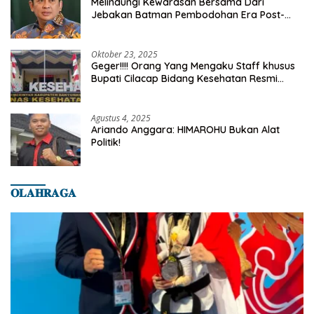
Melindungi Kewarasan Bersama Dari
Jebakan Batman Pembodohan Era Post-
Truth
Oktober 23, 2025
Geger!!!! Orang Yang Mengaku Staff khusus
Bupati Cilacap Bidang Kesehatan Resmi
Dilaporkan Ke Dinas Kesehatan Kab.
Banyumas
Agustus 4, 2025
Ariando Anggara: HIMAROHU Bukan Alat
Politik!
𝐎𝐋𝐀𝐇𝐑𝐀𝐆𝐀