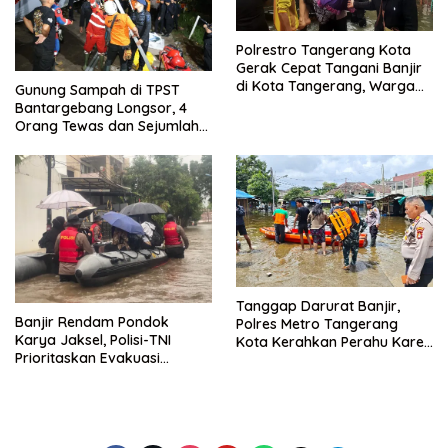
Polrestro Tangerang Kota
Gerak Cepat Tangani Banjir
di Kota Tangerang, Warga
Gunung Sampah di TPST
Dievakuasi dan Didirikan
Bantargebang Longsor, 4
Posko Siaga
Orang Tewas dan Sejumlah
Truk Tertimbun
Tanggap Darurat Banjir,
Banjir Rendam Pondok
Polres Metro Tangerang
Karya Jaksel, Polisi-TNI
Kota Kerahkan Perahu Karet
Prioritaskan Evakuasi
Evakuasi Warga Jatiuwung
Kelompok Rentan