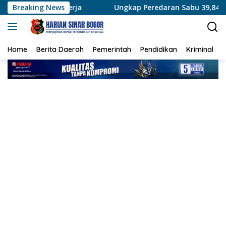
Langsung
Kerja
Breaking News
Ungkap Peredaran Sabu 39,84 Gram, Satresnarko
ke
konten
Home
Berita Daerah
Pemerintah
Pendidikan
Kriminal