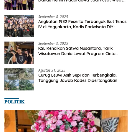
Danau Kemiri Pagardewa Jadi Pusat Wisata
dan Ekonomi Desa
September 8, 2025
Angkatan 1982 Peserta Terbanyak Ikut Tenas
IV di Yogyakarta, Kadis Pariwisata DIY :
Milyaran Rupiah Dibelanjakan Ribuan Alumni
SMANSA Makassar
September 3, 2025
KSL Kenalkan Satwa Nusantara, Tarik
Wisatawan Dunia Lewat Program Cinta
Satwa
Agustus 31, 2025
Curug Leuwi Asih Sepi dan Terbengkalai,
Tanggung Jawab Kades Dipertanyakan
𝐏𝐎𝐋𝐈𝐓𝐈𝐊